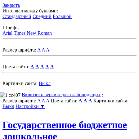
Закрыть
Интервал между буквами:
Стандартный
Средний
Большой
Шрифт:
Arial
Times New Roman
Размер шрифта:
A
A
A
Цвета сайта:
A
A
A
A
A
Картинки сайта:
Выкл
Включить версию для слабовидящих
‹
Размер шрифта:
A
A
A
Цвета сайта:
A
A
A
Картинки сайта:
Выкл
Настройки ▼
Государственное бюджетное
дошкольное