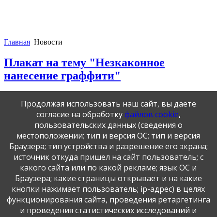
Главная
Новости
Плакат на тему "Незкаконное
нанесение граффити"
06.02.2026 14:42
|
|
Продолжая использовать наш сайт, вы даете
Рейтинг пользователей:
/ 0
согласие на обработку
файлов cookie
,
Худший
Лучший
пользовательских данных (сведения о
местоположении; тип и версия ОС; тип и версия
Браузера; тип устройства и разрешение его экрана;
источник откуда пришел на сайт пользователь; с
Публикация персональных данных, в том числе
какого сайта или по какой рекламе; язык ОС и
фотографий, производится в соответствии с
Федеральным законом от 27.07.2006 г. № 152-ФЗ " О
Браузера; какие страницы открывает и на какие
персональных данных", с согласия субъекта персональных
кнопки нажимает пользователь; ip-адрес) в целях
данных".
функционирования сайта, проведения ретаргетинга
и проведения статистических исследований и