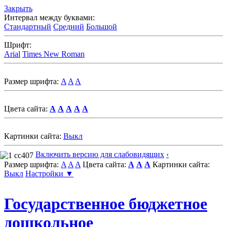
Закрыть
Интервал между буквами:
Стандартный
Средний
Большой
Шрифт:
Arial
Times New Roman
Размер шрифта:
A
A
A
Цвета сайта:
A
A
A
A
A
Картинки сайта:
Выкл
Включить версию для слабовидящих
‹
Размер шрифта:
A
A
A
Цвета сайта:
A
A
A
Картинки сайта:
Выкл
Настройки ▼
Государственное бюджетное
дошкольное