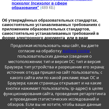
психолог (психолог в сфере
образования"
(
489 КБ)
Об утверждённых образовательных стандартах,
самостоятельно устанавливаемых требованиях с
приложением образовательных стандартов,
самостоятельно устанавливаемых требований в
форме электронного документа или в виде
активных ссылок, непосредственный переход по
Продолжая использовать наш сайт, вы даете
которым позволяет получить доступ к
согласие на обработку
файлов cookie
,
образовательному стандарту , самостоятельно
устанавливаемым требованиям в форме
пользовательских данных (сведения о
электронного документа
местоположении; тип и версия ОС; тип и версия
Браузера; тип устройства и разрешение его экрана;
источник откуда пришел на сайт пользователь; с
Публикация персональных данных, в том числе
какого сайта или по какой рекламе; язык ОС и
фотографий, производится в соответствии с
Федеральным законом от 27.07.2006 г. № 152-ФЗ " О
Браузера; какие страницы открывает и на какие
персональных данных", с согласия субъекта персональных
кнопки нажимает пользователь; ip-адрес) в целях
данных".
функционирования сайта, проведения ретаргетинга
и проведения статистических исследований и
обзоров. Если вы не хотите, чтобы ваши данные